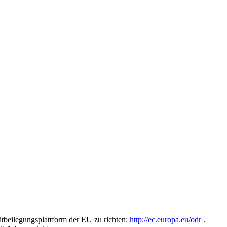
tbeilegungsplattform der EU zu richten:
http://ec.europa.eu/odr
.