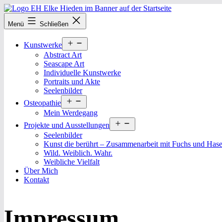
Zum
Inhalt
Elke
Menü
Schließen
springen
Hieden
Menü
Kunstwerke
öffnen
Abstract Art
Seascape Art
Individuelle Kunstwerke
Portraits und Akte
Seelenbilder
Menü
Osteopathie
öffnen
Mein Werdegang
Menü
Projekte und Ausstellungen
öffnen
Seelenbilder
Kunst die berührt – Zusammenarbeit mit Fuchs und Has
Wild. Weiblich. Wahr.
Weibliche Vielfalt
Über Mich
Kontakt
Impressum